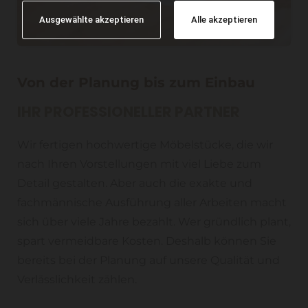
Ausgewählte akzeptieren
Alle akzeptieren
Von der Planung bis zum Einbau
IHR PROFESSIONELLER PARTNER
Wir fertigen hochwertige Möbelstücke, die wir
nach Ihren Vorstellungen mit viel Liebe zum
Detail gestalten. Aber auch die exakte und
fachmännische Ausführung aller Arbeiten macht
sich über viele Jahre bezahlt. Wer gründlich plant,
spart vermeidbare Kosten. Deshalb können Sie
bereits bei der Planung auf unsere Qualität und
Verlässlichkeit zählen.