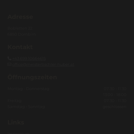
Adresse
Bobletten 22
6850 Dornbirn
Kontakt
+43 699 10664615

office@meistertischler-huber.at

Öffnungszeiten
Montag - Donnerstag
07:30 - 11:30
13:00 - 18:00
Freitag
07:30 - 11:30
Samstag - Sonntag
geschlossen
Links
Impressum